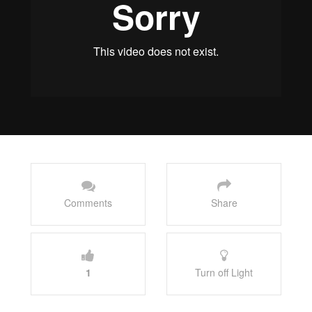
Comments
Share
1
Turn off Light