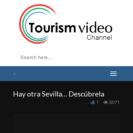
Hay otra Sevilla… Descúbrela
1
5071
Hay otra sevilla... Descúbrela
from
Spain Web Tv
on
Vimeo
.